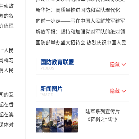
生动故
性进展——学习贯彻习主席在中共中央政
新华社：高质量推进国防和军队现代化
素的叙
治局第二十七次集体学习时的重要讲话
向前一步走——写在中国人民解放军建军
价值理
99周年之际
解放军报：坚持和加强党对军队的绝对领
导 高质量推进国防和军队现代化
国防部举办盛大招待会 热烈庆祝中国人民
“人民
解放军建军99周年
阐释习
国防教育联盟
隐藏
VIDEOS
明人民
新闻图片
隐藏
司的互
IMAGE
起在香
陆军系列宣传片
起在澳
《奋楫之“陆”》
媒体对