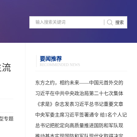
要闻推荐
主流
RECOMMENDED NEWS
东方之约，相约未来——中国元首外交的
世界情怀与大国气派
习近平在中共中央政治局第二十七次集体
学习时强调 强化政治引领 深化创新发展 高
《求是》杂志发表习近平总书记重要文章
质量推进国防和军队现代化
中央军委主席习近平签署通令 给1名个人记
型专题
功
总书记把舵定向高质量推进国防和军队现
代化
推动基本实现国防和军队现代化取得决定