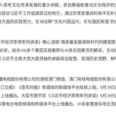
入思考文化传承发展的重大命题，亲自擘画和推动文化保护的
地探访习近平工作或调研过的地方，通过珍贵影像资料和平实朴
方面的实践努力，生动诠释“文化兴国运兴，文化强民族强”的
平经济思想系列讲读》精心选取“高质量发展是新时代的硬道理”
述，结合100多个基层实践案例与40多位观察员的解读，生动
显习近平主席大党大国领袖的卓越政治智慧、宏阔历史视野、鲜
广播电视股份有限公司的澳视澳门频道、澳门有线电视股份有限公
江日报》《莲花时报》等媒体的新媒体平台陆续上线；9月29日
上线播出。大型专题节目《习近平经济思想系列讲读》9月28日
香港电台电视频道和新媒体平台上线播出。20余家港澳当地主流