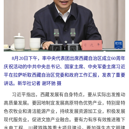
范
英
退
雄
役
模
范
军
人
8月20日下午，率中央代表团出席西藏自治区成立60周年
庆祝活动的中共中央总书记、国家主席、中央军委主席习近
风
平在拉萨听取西藏自治区党委和政府工作汇报，发表了重要
采
讲话。新华社记者 谢环驰 摄
退
退
习近平指出，西藏发展有自身特点，要从实际出发推动
役
高质量发展。要因地制宜发展高原特色优势产业，特别是特
役
军
色农牧业和清洁能源产业，持续发展资源加工业，积极发展
人
军
现代服务业，促进文旅产业融合。要有力有序有效推进雅下
风
水电工程、川藏铁路等重大项目建设。要加强生态文明建