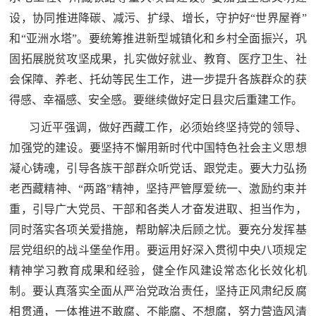
人
采
设，协同推进降碳、减污、扩绿、增长，守护好“世界屋脊”
和“亚洲水塔”。要统筹推进新型城镇化和乡村全面振兴，巩
服
固拓展脱贫攻坚成果，扎实做好就业、教育、医疗卫生、社
务
会保障、养老、托幼等民生工作，进一步提升各族群众的获
退
文
得感、幸福感、安全感。要继续做好定日县灾后重建工作。
役
习近平强调，做好西藏工作，必须始终坚持党的领导、
化
军
加强党的建设。要坚持不懈用新时代中国特色社会主义思想
人
国
凝心铸魂，引导各族干部群众听党话、跟党走。要大力弘扬
服
老西藏精神、“两路”精神，坚持严管厚爱统一、激励约束并
防
务
重，引导广大党员、干部和各类人才奋发进取、担当作为，
文
红
同时落实各项关爱措施，帮助解决后顾之忧。要充分发挥基
化
色
层党组织的战斗堡垒作用。要运用好深入贯彻中央八项规定
国
精神学习教育成果和经验，健全作风建设常态化长效化机
防
文
制。要认真落实全面从严治党政治责任，坚持正风肃纪反腐
相贯通，一体推进不敢腐、不能腐、不想腐，努力营造风清
旅