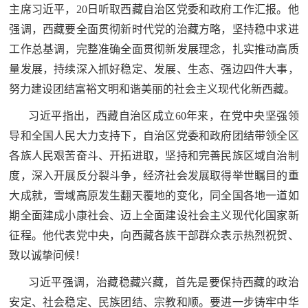
主席习近平，20日听取西藏自治区党委和政府工作汇报。他
民
知
强调，西藏要全面贯彻新时代党的治藏方略，坚持稳中求进
识
国
工作总基调，完整准确全面贯彻新发展理念，扎实推动高质
量发展，持续深入抓好稳定、发展、生态、强边四件大事，
防
努力建设团结富裕文明和谐美丽的社会主义现代化新西藏。
全
子
民
习近平指出，西藏自治区成立60年来，在党中央坚强领
弟
国
导和全国人民大力支持下，自治区党委和政府团结带领全区
各族人民艰苦奋斗、开拓进取，坚持和完善民族区域自治制
防
兵
度，深入开展反分裂斗争，经济社会发展取得举世瞩目的重
子
国
大成就，雪域高原发生翻天覆地的变化，同全国各地一道如
弟
期全面建成小康社会、迈上全面建设社会主义现代化国家新
防
兵
征程。他代表党中央，向西藏各族干部群众表示热烈祝贺、
动
致以诚挚问候！
员
习近平强调，治藏稳藏兴藏，首先是要保持西藏的政治
国
安定、社会稳定、民族团结、宗教和顺。要进一步铸牢中华
人