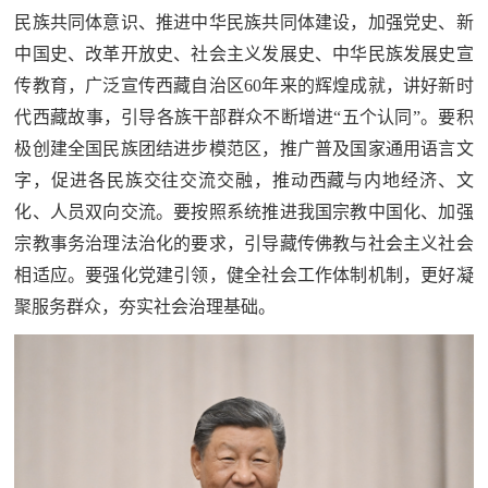
防
民族共同体意识、推进中华民族共同体建设，加强党史、新
民
动
中国史、改革开放史、社会主义发展史、中华民族发展史宣
员
传教育，广泛宣传西藏自治区60年来的辉煌成就，讲好新时
防
代西藏故事，引导各族干部群众不断增进“五个认同”。要积
空
极创建全国民族团结进步模范区，推广普及国家通用语言文
人
国
字，促进各民族交往交流交融，推动西藏与内地经济、文
民
化、人员双向交流。要按照系统推进我国宗教中国化、加强
防
防
宗教事务治理法治化的要求，引导藏传佛教与社会主义社会
空
相适应。要强化党建引领，健全社会工作体制机制，更好凝
智
聚服务群众，夯实社会治理基础。
库
国
英
防
雄
智
库
模