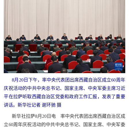
追
踪
热
国
点
防
追
踪
法
规
国
国
防
8月20日下午，率中央代表团出席西藏自治区成立60周年
防
法
庆祝活动的中共中央总书记、国家主席、中央军委主席习近
规
平在拉萨听取西藏自治区党委和政府工作汇报，发表了重要
知
讲话。新华社记者 谢环驰 摄
识
新华社拉萨8月20日电 率中央代表团出席西藏自治区成
国
全
立60周年庆祝活动的中共中央总书记、国家主席、中央军委
防