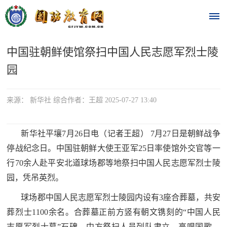
中国驻朝鲜使馆祭扫中国人民志愿军烈士陵
首
园
页
时
来源： 新华社 综合作者：王超 2025-07-27 13:40
政
新华社平壤7月26日电（记者王超） 7月27日是朝鲜战争
要
停战纪念日。中国驻朝鲜大使王亚军25日率使馆外交官等一
行70余人赴平安北道球场郡等地祭扫中国人民志愿军烈士陵
闻
时
园，凭吊英烈。
热
政
球场郡中国人民志愿军烈士陵园内设有3座合葬墓，共安
点
要
葬烈士1100余名。合葬墓正前方竖有朝文镌刻的“中国人民
闻
志愿军烈士墓”石碑。中方祭扫人员列队肃立，高唱国歌，