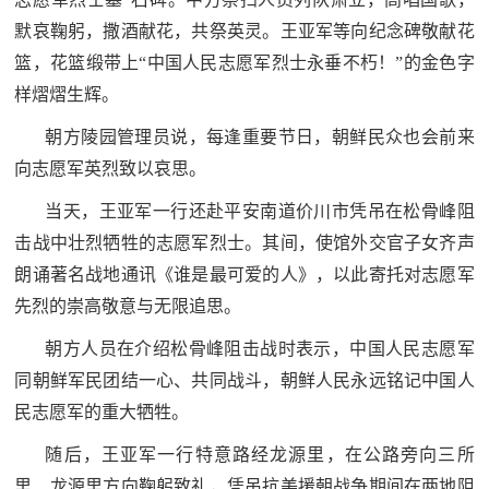
追
默哀鞠躬，撒酒献花，共祭英灵。王亚军等向纪念碑敬献花
踪
篮，花篮缎带上“中国人民志愿军烈士永垂不朽！”的金色字
热
国
样熠熠生辉。
点
朝方陵园管理员说，每逢重要节日，朝鲜民众也会前来
防
追
向志愿军英烈致以哀思。
踪
法
当天，王亚军一行还赴平安南道价川市凭吊在松骨峰阻
规
击战中壮烈牺牲的志愿军烈士。其间，使馆外交官子女齐声
国
朗诵著名战地通讯《谁是最可爱的人》，以此寄托对志愿军
国
防
先烈的崇高敬意与无限追思。
防
法
朝方人员在介绍松骨峰阻击战时表示，中国人民志愿军
规
知
同朝鲜军民团结一心、共同战斗，朝鲜人民永远铭记中国人
民志愿军的重大牺牲。
识
国
随后，王亚军一行特意路经龙源里，在公路旁向三所
全
防
里、龙源里方向鞠躬致礼，凭吊抗美援朝战争期间在两地阻