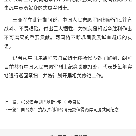
民
击战中英勇献身的志愿军烈士。
知
识
王亚军在此行期间说，中国人民志愿军同朝鲜军民并肩
国
战斗、不畏艰险，付出巨大牺牲，为抗美援朝战争胜利作出
防
不可磨灭的重要贡献。两国将不断巩固发展鲜血凝成的友
全
子
谊。
民
记者从中国驻朝鲜志愿军烈士褒扬代表处了解到，朝鲜
弟
国
目前共有中国人民志愿军烈士纪念设施71处，代表处每年实
防
兵
地进行巡回祭扫，并按计划开展相关修缮工作。
子
国
弟
防
兵
上一篇：张又侠会见巴基斯坦陆军参谋长
下一篇：国台办：抗战胜利和台湾光复值得两岸同胞共同纪念
动
员
国
人