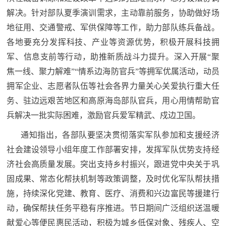
民
解决。针对部队夏季演训需求，主动靠前服务，协助做好场
知
地征用、交通警戒、军供保障等工作，助力部队练兵备战。
识
国
各地要充分发挥科技、产业等资源优势，积极开展科技拥
军、信息支前等行动，助推新质战斗力提升。深入开展“聚
防
全
焦一线、聚力解难”“情系边海防官兵”等拥军优属活动，动员
子
民
拥军企业、志愿者队伍等社会各界力量关心关爱执行重大任
弟
国
务、驻边远艰苦地区和高原海岛部队官兵，用心用情帮助官
防
兵解决一批实际困难，激励官兵爱军精武、戍边卫国。
兵
子
通知指出，各部队要坚决贯彻落实军队参加和支援经济
国
弟
社会建设领导小组年度工作部署安排，发挥军队优势支持经
防
兵
济社会高质量发展。突出支持乡村振兴，跟进党中央关于巩
固成果、常态化帮扶机制等政策调整，及时优化军队帮扶措
动
施，持续深化党建、教育、医疗、消费和兴边富民等援建行
员
动，确保帮扶任务平稳有序推进。节日期间广泛组织送温暖
国
献爱心等便民惠民活动，积极为城乡低保对象、残疾人、空
人