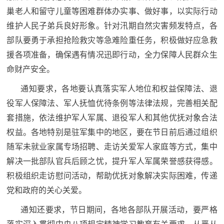
防
巢老人和留守儿童等困难群体办实事、做好事，以实际行动
民
动
维护人民子弟兵良好形象。针对汛期自然灾害频发特点，各
员
部队要勇于承担抢险救灾等急难险重任务，积极做好应急救
防
援各项准备，确保遇有情况迅即行动，全力保障人民群众生
空
命财产安全。
人
国
通知要求，各地要认真落实军人地位和权益保障法、退
民
役军人保障法、军人抚恤优待条例等法律法规，完善相关配
防
防
套措施，依法维护军人军属、退役军人和其他优抚对象合法
空
智
权益。各地特别是驻军集中的地区，要在节日前后通过组织
随军未就业家属专场招聘、走访关爱军人家庭等方式，集中
库
解决一批部队官兵后顾之忧，提升军人军属荣誉感获得感。
国
英
积极组织走访慰问活动，帮助优抚对象解决实际困难，传递
防
党和政府的关心关爱。
雄
智
库
通知还要求，节日期间，各地各部队开展活动，要严格
模