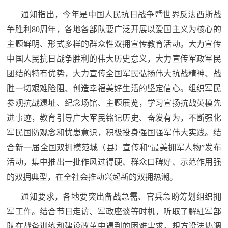
追
通知指出，今年是中国人民抗日战争暨世界反法西斯战
踪
争胜利80周年，各地各部队要广泛开展以爱国主义为核心的
热
国
主题鲜明、形式多样的群众性双拥宣传教育活动。大力宣传
点
中国人民抗日战争胜利的伟大历史意义，大力宣传军政军民
防
追
团结的特有优势，大力宣传全国军民弘扬伟大抗战精神、战
踪
胜一切艰难险阻、创造幸福美好生活的坚定信心。组织军民
法
参观抗战遗址、纪念场馆、主题展览，学习宣扬抗战英模先
规
进事迹，教育引导广大军民铭记历史、奋发有为，不断强化
国
国
军民国防观念和忧患意识，积极投身强国强军伟大实践。结
防
合新一届全国双拥模范城（县）宣传和“最美拥军人物”发布
防
法
活动，集中推出一批作风过得硬、群众口碑好、示范作用强
规
知
的双拥典型，在全社会推动兴起新的双拥热潮。
通知要求，各地要突出备战急需、官兵急盼筹划组织拥
识
国
军工作。结合节日走访、军政座谈等时机，听取了解驻军部
全
队在战备训练和建设改革中遇到的困难需求，想方设法协调
防