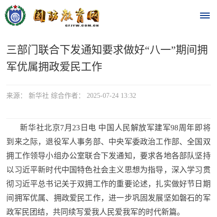
三部门联合下发通知要求做好“八一”期间拥
首
军优属拥政爱民工作
页
时
来源： 新华社 综合作者： 2025-07-24 13:32
政
新华社北京7月23日电 中国人民解放军建军98周年即将
要
到来之际，退役军人事务部、中央军委政治工作部、全国双
拥工作领导小组办公室联合下发通知，要求各地各部队坚持
闻
时
以习近平新时代中国特色社会主义思想为指导，深入学习贯
热
彻习近平总书记关于双拥工作的重要论述，扎实做好节日期
政
点
间拥军优属、拥政爱民工作，进一步巩固发展坚如磐石的军
要
政军民团结，共同续写爱我人民爱我军的时代新篇。
闻