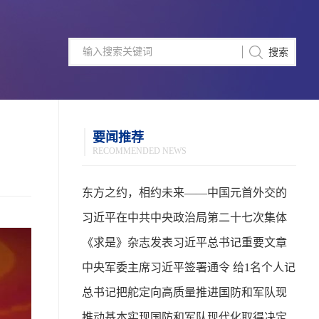
要闻推荐
RECOMMENDED NEWS
东方之约，相约未来——中国元首外交的
世界情怀与大国气派
习近平在中共中央政治局第二十七次集体
学习时强调 强化政治引领 深化创新发展 高
《求是》杂志发表习近平总书记重要文章
质量推进国防和军队现代化
中央军委主席习近平签署通令 给1名个人记
功
总书记把舵定向高质量推进国防和军队现
代化
推动基本实现国防和军队现代化取得决定