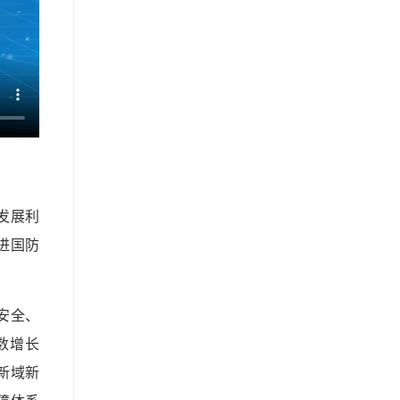
发展利
进国防
安全、
数增长
新域新