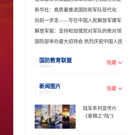
性进展——学习贯彻习主席在中共中央政
新华社：高质量推进国防和军队现代化
治局第二十七次集体学习时的重要讲话
向前一步走——写在中国人民解放军建军
99周年之际
解放军报：坚持和加强党对军队的绝对领
导 高质量推进国防和军队现代化
国防部举办盛大招待会 热烈庆祝中国人民
解放军建军99周年
国防教育联盟
隐藏
VIDEOS
新闻图片
隐藏
IMAGE
陆军系列宣传片
《奋楫之“陆”》