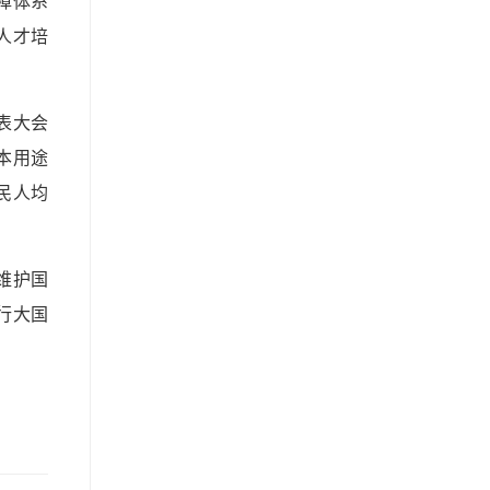
障体系
人才培
表大会
本用途
民人均
维护国
行大国