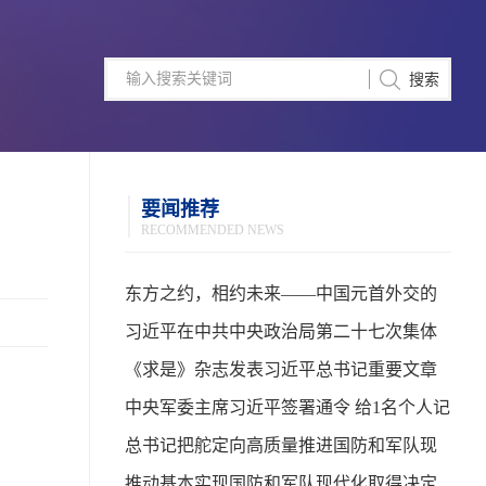
要闻推荐
RECOMMENDED NEWS
东方之约，相约未来——中国元首外交的
世界情怀与大国气派
习近平在中共中央政治局第二十七次集体
学习时强调 强化政治引领 深化创新发展 高
《求是》杂志发表习近平总书记重要文章
质量推进国防和军队现代化
中央军委主席习近平签署通令 给1名个人记
功
总书记把舵定向高质量推进国防和军队现
代化
推动基本实现国防和军队现代化取得决定