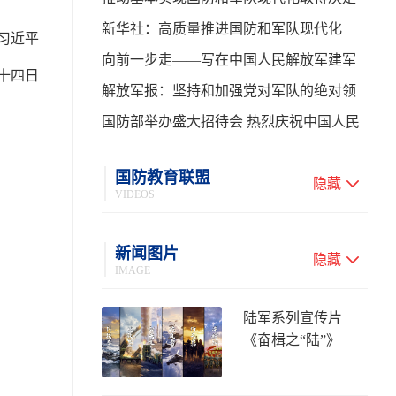
性进展——学习贯彻习主席在中共中央政
新华社：高质量推进国防和军队现代化
习近平
治局第二十七次集体学习时的重要讲话
向前一步走——写在中国人民解放军建军
十四日
99周年之际
解放军报：坚持和加强党对军队的绝对领
导 高质量推进国防和军队现代化
国防部举办盛大招待会 热烈庆祝中国人民
解放军建军99周年
国防教育联盟
隐藏
VIDEOS
新闻图片
隐藏
IMAGE
陆军系列宣传片
《奋楫之“陆”》