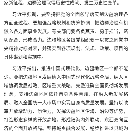
家新征程，边疆治理取得历史性成就、发生历史性变革。
民
知
习近平强调，要坚持把党的全面领导落实到边疆治理各
识
国
方面全过程。要加强战略规划和统筹协调，把边疆治理有机
融入各方面事业发展。有关部门要各负其责、勇于担当，密
防
切配合、形成合力。边疆地区各级党组织要一以贯之同党中
全
子
央精神对标对表，并落实到各项规划、法规、政策、项目的
民
弟
具体谋划和实施中。
国
防
习近平指出，推进中国式现代化，边疆地区一个都不能
兵
少。要把边疆地区发展纳入中国式现代化战略全局，纳入区
子
国
域协调发展战略、区域重大战略，完整准确全面贯彻新发展
弟
防
理念，支持边疆地区依托自身条件禀赋，在融入新发展格
兵
局、融入全国统一大市场中实现自身高质量发展。坚持以改
动
革开放增动力、添活力，发挥边疆地区沿海、沿边等优势，
打造形态多样的开放高地，形成陆海内外联动、东西双向互
员
国
济的全面开放格局。坚持城乡融合发展，稳步推进以县城为
人