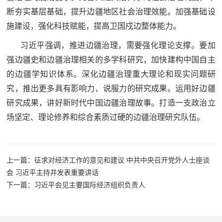
断夯实基层基础，提升边疆地区社会治理效能。加强基础设
范
英
施建设，强化科技赋能，提高卫国戍边整体能力。
退
雄
习近平强调，推进边疆治理，需要强化理论支撑。要加
役
模
强边疆史和边疆治理相关的多学科研究，加快建构中国自主
范
的边疆学知识体系。深化边疆治理重大理论和现实问题研
军
究，推出更多具有影响力、说服力的研究成果。运用好边疆
人
研究成果，讲好新时代中国边疆治理故事。打造一支政治立
场坚定、理论修养和综合素质过硬的边疆治理研究队伍。
风
采
退
退
上一篇：征求对经济工作的意见和建议 中共中央召开党外人士座谈
役
会 习近平主持并发表重要讲话
役
军
下一篇：习近平会见主要国际经济组织负责人
人
军
风