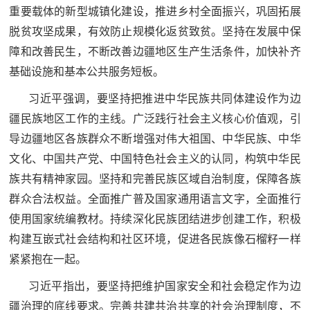
防
重要载体的新型城镇化建设，推进乡村全面振兴，巩固拓展
民
脱贫攻坚成果，有效防止规模化返贫致贫。坚持在发展中保
动
障和改善民生，不断改善边疆地区生产生活条件，加快补齐
员
防
基础设施和基本公共服务短板。
空
习近平强调，要坚持把推进中华民族共同体建设作为边
人
国
疆民族地区工作的主线。广泛践行社会主义核心价值观，引
民
导边疆地区各族群众不断增强对伟大祖国、中华民族、中华
防
防
文化、中国共产党、中国特色社会主义的认同，构筑中华民
空
智
族共有精神家园。坚持和完善民族区域自治制度，保障各族
群众合法权益。全面推广普及国家通用语言文字，全面推行
库
使用国家统编教材。持续深化民族团结进步创建工作，积极
国
英
构建互嵌式社会结构和社区环境，促进各民族像石榴籽一样
防
紧紧抱在一起。
雄
智
习近平指出，要坚持把维护国家安全和社会稳定作为边
库
模
疆治理的底线要求。完善共建共治共享的社会治理制度，不