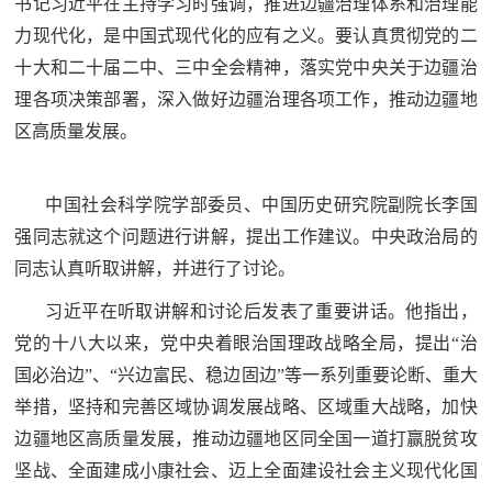
追
书记习近平在主持学习时强调，推进边疆治理体系和治理能
力现代化，是中国式现代化的应有之义。要认真贯彻党的二
踪
十大和二十届二中、三中全会精神，落实党中央关于边疆治
热
国
理各项决策部署，深入做好边疆治理各项工作，推动边疆地
点
区高质量发展。
防
追
踪
法
中国社会科学院学部委员、中国历史研究院副院长李国
强同志就这个问题进行讲解，提出工作建议。中央政治局的
规
国
同志认真听取讲解，并进行了讨论。
国
防
习近平在听取讲解和讨论后发表了重要讲话。他指出，
防
法
党的十八大以来，党中央着眼治国理政战略全局，提出“治
规
国必治边”、“兴边富民、稳边固边”等一系列重要论断、重大
知
举措，坚持和完善区域协调发展战略、区域重大战略，加快
识
边疆地区高质量发展，推动边疆地区同全国一道打赢脱贫攻
国
全
坚战、全面建成小康社会、迈上全面建设社会主义现代化国
防