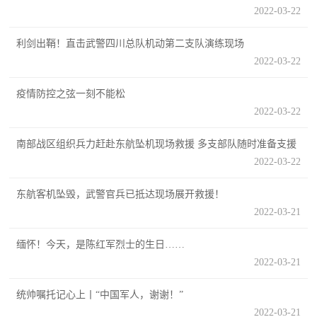
防
2022-03-22
民
动
利剑出鞘！直击武警四川总队机动第二支队演练现场
员
防
2022-03-22
空
疫情防控之弦一刻不能松
人
2022-03-22
国
民
南部战区组织兵力赶赴东航坠机现场救援 多支部队随时准备支援
防
防
2022-03-22
空
智
东航客机坠毁，武警官兵已抵达现场展开救援！
2022-03-21
库
国
英
缅怀！今天，是陈红军烈士的生日……
防
2022-03-21
雄
智
库
统帅嘱托记心上丨“中国军人，谢谢！”
模
2022-03-21