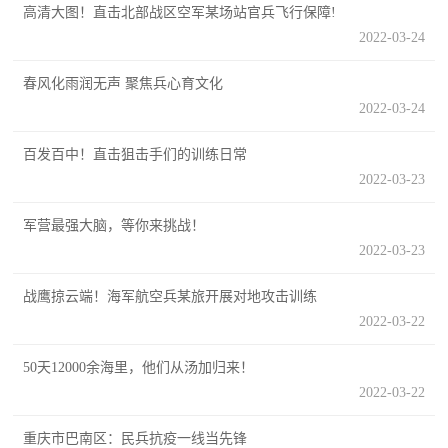
高清大图！直击北部战区空军某场站官兵飞行保障!
民
知
2022-03-24
识
国
春风化雨润无声 聚焦兵心育文化
2022-03-24
防
全
子
百发百中！直击狙击手们的训练日常
民
2022-03-23
弟
国
军营最强大脑，等你来挑战！
防
兵
2022-03-23
子
国
弟
战鹰掠云端！海军航空兵某旅开展对地攻击训练
防
兵
2022-03-22
动
50天12000余海里，他们从汤加归来！
2022-03-22
员
国
重庆市巴南区：民兵抗疫一线当先锋
人