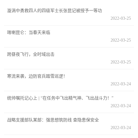
追
漩涡中勇救四人的四级军士长张昆记被授予一等功
踪
2022-03-25
热
国
点
喀喇昆仑：当春天来临
防
2022-03-25
追
踪
法
跨昼夜飞行，全时域出击
2022-03-25
规
国
寒流来袭，边防官兵踏雪巡逻！
国
防
2022-03-24
防
法
统帅嘱托记心上 | “在任务中飞出精气神、飞出战斗力！”
规
知
2022-03-24
识
战略支援部队某部：强思想筑防线 查隐患保安全
国
2022-03-24
全
防