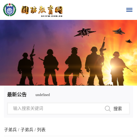
首
页
时
政
undefined
要
最新公告
undefined
闻
时
热
政
点
要
子弟兵
/
子弟兵
/ 列表
闻