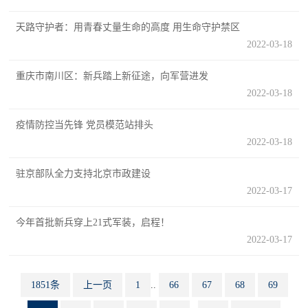
范
天路守护者：用青春丈量生命的高度 用生命守护禁区
英
退
2022-03-18
雄
役
模
重庆市南川区：新兵踏上新征途，向军营进发
2022-03-18
范
军
疫情防控当先锋 党员模范站排头
人
2022-03-18
风
驻京部队全力支持北京市政建设
2022-03-17
采
退
退
今年首批新兵穿上21式军装，启程！
役
2022-03-17
役
军
人
军
1851条
上一页
1
..
66
67
68
69
风