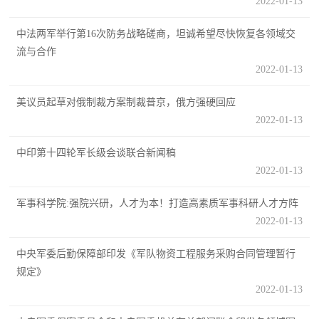
2022-01-13
范
中法两军举行第16次防务战略磋商，坦诚希望尽快恢复各领域交
英
退
流与合作
雄
2022-01-13
役
模
范
美议员起草对俄制裁方案制裁普京，俄方强硬回应
军
2022-01-13
人
中印第十四轮军长级会谈联合新闻稿
2022-01-13
风
军事科学院:强院兴研，人才为本！打造高素质军事科研人才方阵
采
2022-01-13
退
退
役
中央军委后勤保障部印发《军队物资工程服务采购合同管理暂行
役
军
规定》
人
2022-01-13
军
风