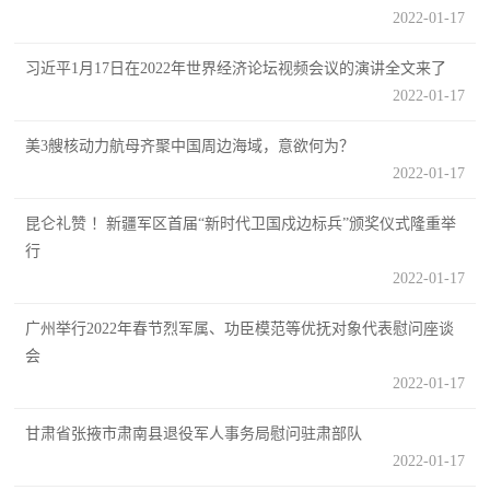
2022-01-17
民
知
识
习近平1月17日在2022年世界经济论坛视频会议的演讲全文来了
国
2022-01-17
防
美3艘核动力航母齐聚中国周边海域，意欲何为？
全
子
2022-01-17
民
弟
国
昆仑礼赞 ！新疆军区首届“新时代卫国戍边标兵”颁奖仪式隆重举
防
行
兵
2022-01-17
子
国
弟
广州举行2022年春节烈军属、功臣模范等优抚对象代表慰问座谈
防
兵
会
2022-01-17
动
甘肃省张掖市肃南县退役军人事务局慰问驻肃部队
员
2022-01-17
国
人