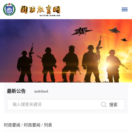
首
页
时
政
undefined
要
最新公告
undefined
闻
时
热
政
点
要
时政要闻
/
时政要闻
/ 列表
闻