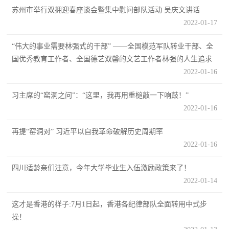
防
苏州市举行双拥迎春座谈会暨集中慰问部队活动 吴庆文讲话
民
动
2022-01-17
员
防
“伟大的事业需要林强式的干部” ——全国模范军队转业干部、全
国优秀教育工作者、全国德艺双馨的文艺工作者林强的人生追求
空
2022-01-16
人
国
民
习主席的“窑洞之问”：“这里，我再用重槌敲一下响鼓！”
防
2022-01-16
防
空
智
再提“窑洞对” 习近平以自我革命破解历史周期率
2022-01-16
库
国
四川适龄亲们注意，今年大学毕业生入伍激励政策来了！
英
2022-01-14
防
雄
智
这才是香港的样子:7月1日起，香港各纪律部队全面转用中式步
库
操！
模