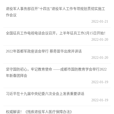
追
退役军人事务部召开“十四五”退役军人工作专项规划贯彻实施工
踪
作会议
热
国
2022-01-21
点
防
全国征兵工作电视电话会议召开，上半年征兵工作2月15日开始！
追
2022-01-20
踪
法
2022年首都军政座谈会举行 蔡奇苗华出席并讲话
规
2022-01-20
国
国
防
坚守国防初心，牢记教育使命 ——成都市国防教育学会举行2022
防
年新春团拜会
法
2022-01-19
规
知
习近平在十九届中央纪委六次全会上发表重要讲话
识
2022-01-19
国
全
权威解读！《残疾退役军人医疗保障办法》
防